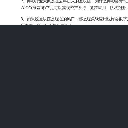
2、博彩行业大概是在去年进入的区块链，为什么博彩会青睐
WICC(维基链)它是可以实现资产发行、竞猜应用、版权溯
3、如果说区块链是现在的风口，那么现象级应用也许会数字
热潮下，又一位重磅玩家杀入。
4、一般投资者如果观察到这种链上异动，适时跟进，有机
Meme 币短线博弈，有些则长期持有蓝筹 DeFi 项目，
5、http：//wwwitoucom/ba/ 目录关键要点2025 年 8 月最
Protocol、XDB CHAIN、Wiki Cat、API3 和 X