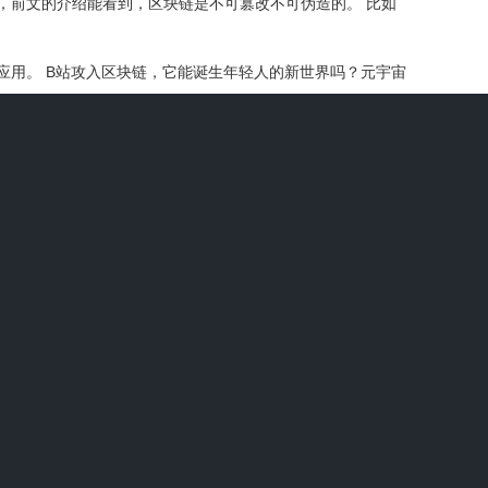
，前文的介绍能看到，区块链是不可篡改不可伪造的。 比如
应用。 B站攻入区块链，它能诞生年轻人的新世界吗？元宇宙
摩他们布局的范围是否符合自己的逻辑。例如有些大户专注于
i Cat（WKC）API3（API3）XRP结论关键要点Origin