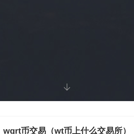

wgrt币交易（wt币上什么交易所）