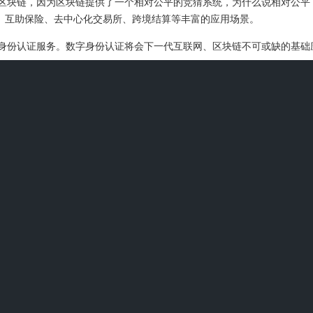
区块链，因为区块链提供了一个相对公平的竞猜系统，为什么说相对公平
源、互助保险、去中心化交易所、跨境结算等丰富的应用场景。
身份认证服务。数字身份认证将会下一代互联网、区块链不可或缺的基础
会搭上顺风车获利。此外，追踪聪明钱还能让我们学习他们的投资思维，揣
风格各异。透过长期观察，你可以汲取经验并完善自己的交易体系。
值得关注的加密货币项目Origin Protocol（OGN）XDB Chain（XDB）Wik
RP 是目前最值得关注的加密货币，具有强劲的增长动力。