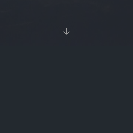

当前位置：
首页
Tags：tezos

tezos（TEZOS链接下边有哪些币种）
tezos（Tezospark耳朵触碰几下进行配对）
‹‹
1
››

热门标签