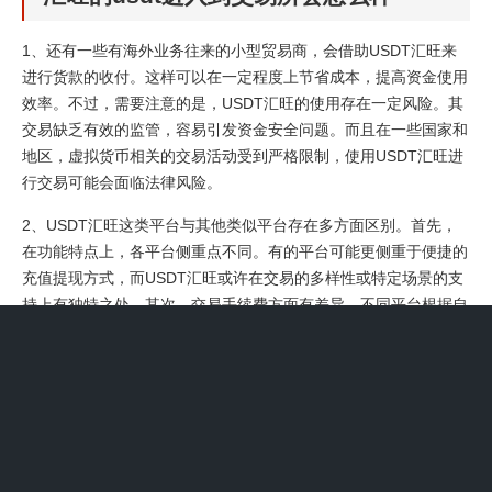
1、还有一些有海外业务往来的小型贸易商，会借助USDT汇旺来
进行货款的收付。这样可以在一定程度上节省成本，提高资金使用
效率。不过，需要注意的是，USDT汇旺的使用存在一定风险。其
交易缺乏有效的监管，容易引发资金安全问题。而且在一些国家和
地区，虚拟货币相关的交易活动受到严格限制，使用USDT汇旺进
行交易可能会面临法律风险。
2、USDT汇旺这类平台与其他类似平台存在多方面区别。首先，
在功能特点上，各平台侧重点不同。有的平台可能更侧重于便捷的
充值提现方式，而USDT汇旺或许在交易的多样性或特定场景的支
持上有独特之处。其次，交易手续费方面有差异。不同平台根据自
身运营策略制定手续费标准，这会影响用户的交易成本。
3、USDT汇旺是一个从事虚拟货币相关业务的平台。 首先，它涉
及到USDT这种稳定币。USDT是一种与美元挂钩的虚拟货币，旨
在减少加密货币市场价格波动的影响。在加密货币交易中，USDT
常被用作交易媒介，方便投资者在不同加密货币之间进行兑换，或
者将加密货币价值相对稳定地存储。